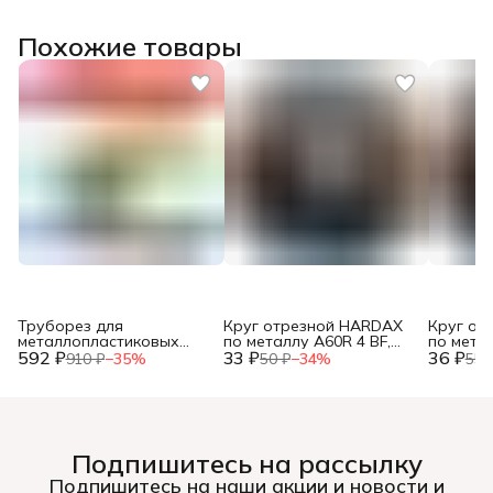
Похожие товары
Труборез для
Круг отрезной HARDAX
Круг от
металлопластиковых
по металлу A60R 4 BF,
по метал
592 ₽
труб, до 42мм, (шт.)
33 ₽
125 х 1,2 х 22 мм, (шт.)
36 ₽
125 х 1,0
910 ₽
−
35
%
50 ₽
−
34
%
55 
Подпишитесь на рассылку
Подпишитесь на наши акции и новости и