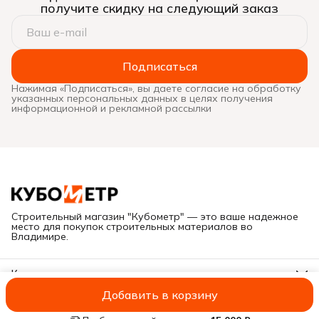
получите скидку на следующий заказ
Подписаться
Нажимая «Подписаться», вы даете согласие на обработку
указанных персональных данных в целях получения
информационной и рекламной рассылки
Строительный магазин "Кубометр" — это ваше надежное
место для покупок строительных материалов во
Владимире.
Контакты
Адрес
Добавить в корзину
Г. Владимир, ул. Куйбышева, дом 28Е
ИП Савельева А.В.
Оплата
Доставка
Правила возврата
Реквиз
Иван