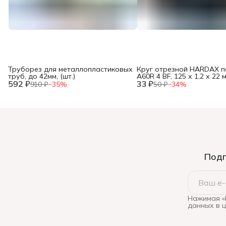
Труборез для металлопластиковых
Круг отрезной HARDAX п
труб, до 42мм, (шт.)
A60R 4 BF, 125 х 1,2 х 22 м
592 ₽
33 ₽
910 ₽
−
35
%
50 ₽
−
34
%
Подп
Нажимая «
данных в 