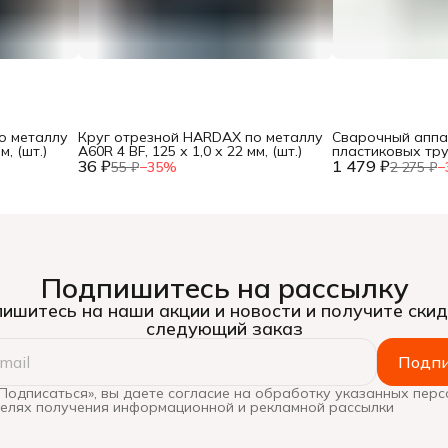
о металлу
Круг отрезной HARDAX по металлу
Сварочный аппа
м, (шт.)
A60R 4 BF, 125 х 1,0 х 22 мм, (шт.)
пластиковых тр
36 ₽
1 479 ₽
600Вт, насадки 20
55 ₽
−
35
%
2 275 ₽
−
кейс, (шт.)
Подпишитесь на рассылку
ишитесь на наши акции и новости и получите скид
следующий заказ
Подпи
Подписаться», вы даете согласие на обработку указанных пер
целях получения информационной и рекламной рассылки