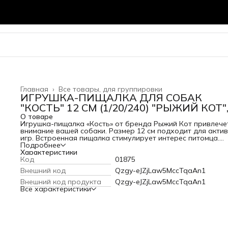
Главная
›
Все товары, для группировки
ИГРУШКА-ПИЩАЛКА ДЛЯ СОБАК
"КОСТЬ" 12 СМ (1/20/240) "РЫЖИЙ КОТ"
О товаре
Игрушка-пищалка «Кость» от бренда Рыжий Кот привлече
внимание вашей собаки. Размер 12 см подходит для акти
игр. Встроенная пищалка стимулирует интерес питомца.
Купить игрушку для собак можно в строительном магазин
Подробнее
Кубометр во Владимире.
Характеристики
Код
01875
Внешний код
Qzgy-eJZjLaw5MccTqaAn1
Внешний код продукта
Qzgy-eJZjLaw5MccTqaAn1
Все характеристики