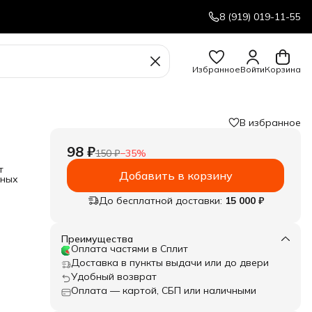
8 (919) 019-11-55
Избранное
Войти
Корзина
В избранное
,
98 ₽
150 ₽
−
35
%
т
Добавить в корзину
вных
е
До бесплатной доставки:
15 000 ₽
Преимущества
Оплата частями в Сплит
Доставка в пункты выдачи или до двери
Удобный возврат
Оплата — картой, СБП или наличными