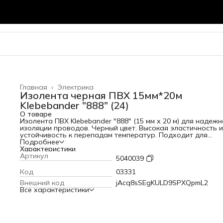
Главная
›
Электрика
Изолента черная ПВХ 15мм*20м
Klebebander "888" (24)
О товаре
Изолента ПВХ Klebebander "888" (15 мм х 20 м) для надеж
изоляции проводов. Черный цвет. Высокая эластичность и
устойчивость к перепадам температур. Подходит для
электромонтажных работ. В наличии в Кубометре.
Подробнее
Характеристики
Артикул
5040039
Код
03331
Внешний код
jAcq8sSEgKULD9SPXQpmL2
Все характеристики