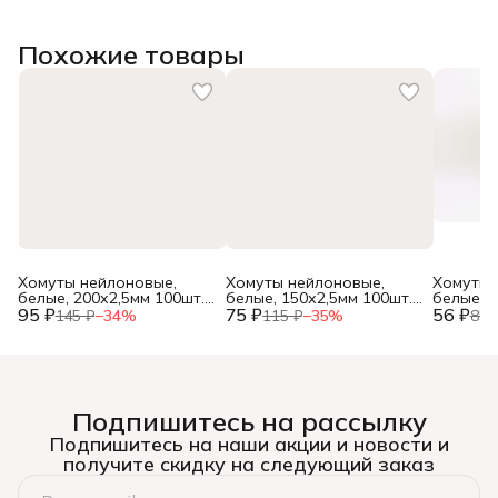
Похожие товары
Хомуты нейлоновые,
Хомуты нейлоновые,
Хомуты 
белые, 200х2,5мм 100шт.,
белые, 150х2,5мм 100шт.,
белые, 1
95 ₽
(уп.)
75 ₽
(уп.)
56 ₽
(уп.)
145 ₽
−
34
%
115 ₽
−
35
%
85 
Подпишитесь на рассылку
Подпишитесь на наши акции и новости и
получите скидку на следующий заказ