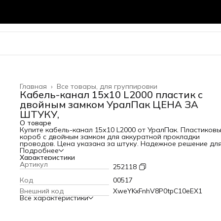
Главная
›
Все товары, для группировки
Кабель-канал 15х10 L2000 пластик с
двойным замком УралПак ЦЕНА ЗА
ШТУКУ,
О товаре
Купите кабель-канал 15х10 L2000 от УралПак. Пластиков
короб с двойным замком для аккуратной прокладки
проводов. Цена указана за штуку. Надежное решение дл
электромонтажа в магазине Кубометр во Владимире.
Подробнее
Характеристики
Артикул
252118
Код
00517
Внешний код
XweYKxFnhV8P0tpC10eEX1
Все характеристики