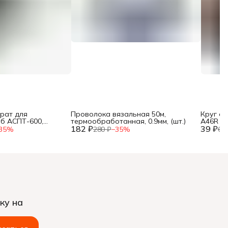
рат для
Проволока вязальная 50м,
Круг о
уб АСПТ-600,
термообработанная, 0.9мм, (шт.)
A46R 4 B
, 25, 32 мм, мет.
182 ₽
39 ₽
35
%
280 ₽
−
35
%
60
ку на