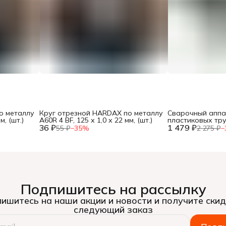
о металлу
Круг отрезной HARDAX по металлу
Сварочный аппа
м, (шт.)
A60R 4 BF, 125 х 1,0 х 22 мм, (шт.)
пластиковых тр
36 ₽
1 479 ₽
600Вт, насадки 20
55 ₽
−
35
%
2 275 ₽
−
кейс, (шт.)
Подпишитесь на рассылку
ишитесь на наши акции и новости и получите скид
следующий заказ