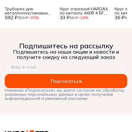
Труборез для
Круг отрезной HARDAX
Круг от
металлопластиковых
по металлу A60R 4 BF,
по метал
592 ₽
труб, до 42мм, (шт.)
33 ₽
125 х 1,2 х 22 мм, (шт.)
36 ₽
125 х 1,0
910 ₽
−
35
%
50 ₽
−
34
%
55 
Подпишитесь на рассылку
Подпишитесь на наши акции и новости и
получите скидку на следующий заказ
Подписаться
Нажимая «Подписаться», вы даете согласие на обработку
указанных персональных данных в целях получения
информационной и рекламной рассылки