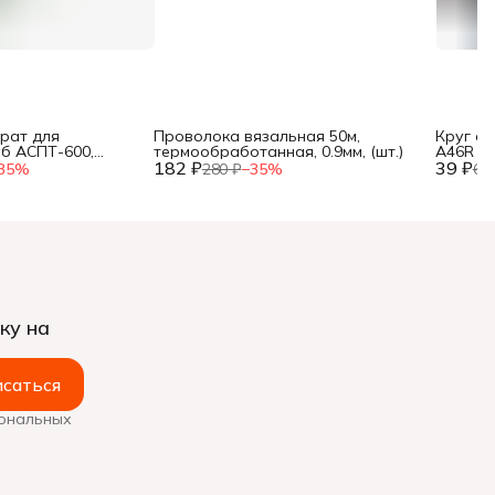
рат для
Проволока вязальная 50м,
Круг о
уб АСПТ-600,
термообработанная, 0.9мм, (шт.)
A46R 4 B
, 25, 32 мм, мет.
182 ₽
39 ₽
35
%
280 ₽
−
35
%
60
ку на
саться
сональных