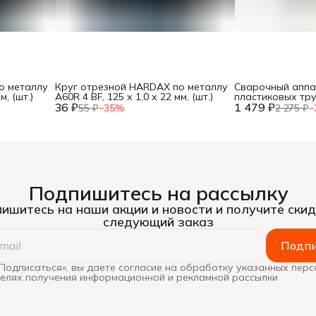
о металлу
Круг отрезной HARDAX по металлу
Сварочный аппа
м, (шт.)
A60R 4 BF, 125 х 1,0 х 22 мм, (шт.)
пластиковых тр
36 ₽
1 479 ₽
600Вт, насадки 20
55 ₽
−
35
%
2 275 ₽
−
кейс, (шт.)
Подпишитесь на рассылку
ишитесь на наши акции и новости и получите скид
следующий заказ
Подпи
Подписаться», вы даете согласие на обработку указанных пер
целях получения информационной и рекламной рассылки