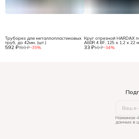
Труборез для металлопластиковых
Круг отрезной HARDAX п
труб, до 42мм, (шт.)
A60R 4 BF, 125 х 1,2 х 22 м
592 ₽
33 ₽
910 ₽
−
35
%
50 ₽
−
34
%
Подп
Нажимая «
данных в 