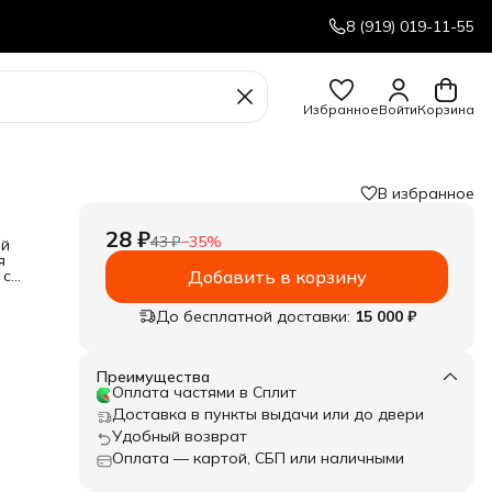
8 (919) 019-11-55
Избранное
Войти
Корзина
В избранное
28 ₽
43 ₽
−
35
%
ый
я
 с
Добавить в корзину
До бесплатной доставки:
15 000 ₽
Преимущества
Оплата частями в Сплит
Доставка в пункты выдачи или до двери
Удобный возврат
Оплата — картой, СБП или наличными