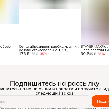
 обоев
Сетка абразивная карбид кремния,
STAYER MAXFlat 
основа стекловолокно, Р320,
швов эластичный
173 ₽
115х280мм 3шт., (уп.)
30 ₽
резиновый шпате
265 ₽
−
35
%
45 ₽
−
33
%
Подпишитесь на рассылку
ишитесь на наши акции и новости и получите скид
следующий заказ
Подпи
Подписаться», вы даете согласие на обработку указанных пер