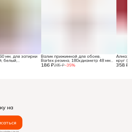
60 мм, для затирки
Валик прижимной для обоев,
Алмазн
, белый,
Bartex резина, 180хдиаметр 48 мм,
круг (А
ль (1027-60),
186 ₽
с бюгелем, 0912007,
358 ₽
Special 
285 ₽
−
35
%
5
ку на
саться
сональных