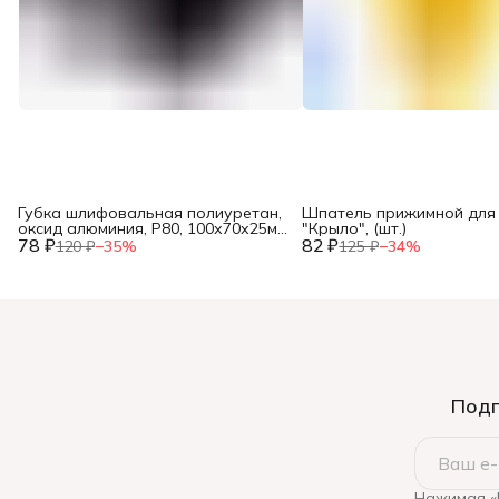
Губка шлифовальная полиуретан,
Шпатель прижимной для
оксид алюминия, Р80, 100х70х25мм,
"Крыло", (шт.)
78 ₽
(шт.)
82 ₽
120 ₽
−
35
%
125 ₽
−
34
%
Подп
Нажимая «