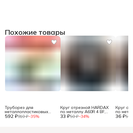
Похожие товары
Труборез для
Круг отрезной HARDAX
Круг от
металлопластиковых
по металлу A60R 4 BF,
по метал
592 ₽
труб, до 42мм, (шт.)
33 ₽
125 х 1,2 х 22 мм, (шт.)
36 ₽
125 х 1,0
910 ₽
−
35
%
50 ₽
−
34
%
55 