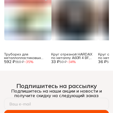
Труборез для
Круг отрезной HARDAX
Круг от
металлопластиковых
по металлу A60R 4 BF,
по метал
592 ₽
труб, до 42мм, (шт.)
33 ₽
125 х 1,2 х 22 мм, (шт.)
36 ₽
125 х 1,0
910 ₽
−
35
%
50 ₽
−
34
%
55 
Подпишитесь на рассылку
Подпишитесь на наши акции и новости и
получите скидку на следующий заказ