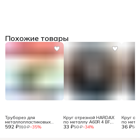
Похожие товары
Труборез для
Круг отрезной HARDAX
Круг от
металлопластиковых
по металлу A60R 4 BF,
по метал
592 ₽
труб, до 42мм, (шт.)
33 ₽
125 х 1,2 х 22 мм, (шт.)
36 ₽
125 х 1,0
910 ₽
−
35
%
50 ₽
−
34
%
55 