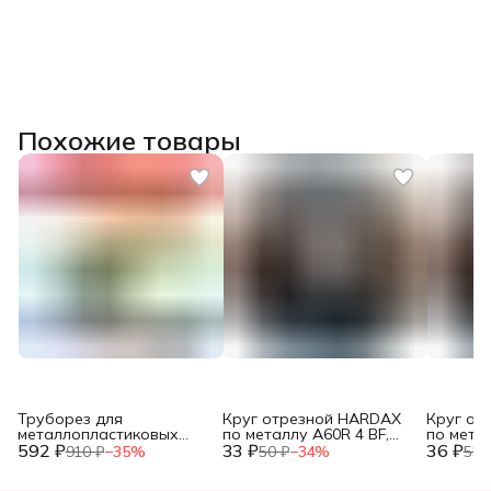
Похожие товары
Труборез для
Круг отрезной HARDAX
Круг от
металлопластиковых
по металлу A60R 4 BF,
по метал
592 ₽
труб, до 42мм, (шт.)
33 ₽
125 х 1,2 х 22 мм, (шт.)
36 ₽
125 х 1,0
910 ₽
−
35
%
50 ₽
−
34
%
55 