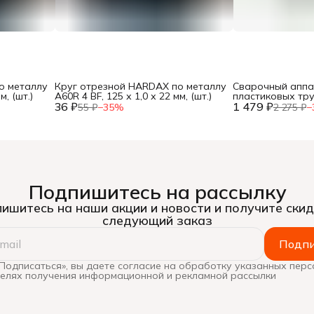
о металлу
Круг отрезной HARDAX по металлу
Сварочный аппа
м, (шт.)
A60R 4 BF, 125 х 1,0 х 22 мм, (шт.)
пластиковых тр
36 ₽
1 479 ₽
600Вт, насадки 20
55 ₽
−
35
%
2 275 ₽
−
кейс, (шт.)
Подпишитесь на рассылку
ишитесь на наши акции и новости и получите скид
следующий заказ
Подпи
Подписаться», вы даете согласие на обработку указанных пер
целях получения информационной и рекламной рассылки