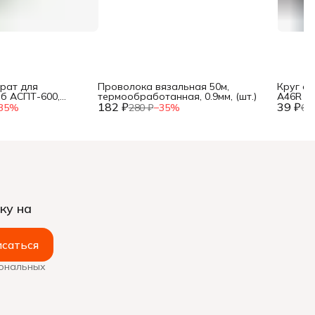
рат для
Проволока вязальная 50м,
Круг о
уб АСПТ-600,
термообработанная, 0.9мм, (шт.)
A46R 4 B
, 25, 32 мм, мет.
182 ₽
39 ₽
35
%
280 ₽
−
35
%
60
ку на
саться
сональных