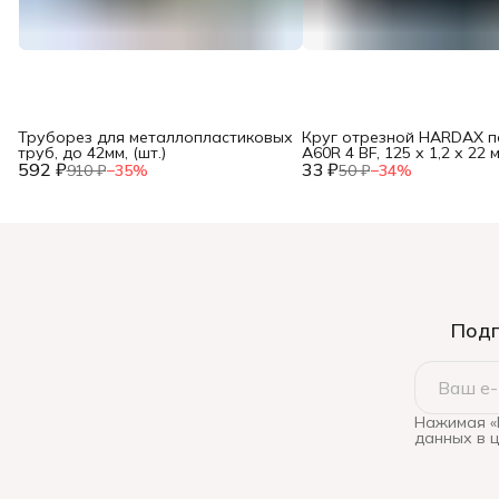
Труборез для металлопластиковых
Круг отрезной HARDAX п
труб, до 42мм, (шт.)
A60R 4 BF, 125 х 1,2 х 22 м
592 ₽
33 ₽
910 ₽
−
35
%
50 ₽
−
34
%
Подп
Нажимая «
данных в 