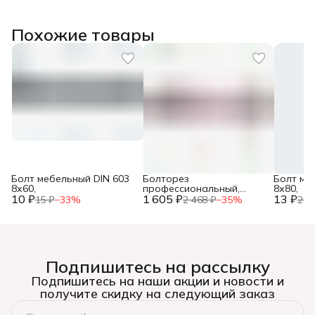
Похожие товары
Болт мебельный DIN 603
Болторез
Болт ме
8х60,
профессиональный,
8х80,
10 ₽
1 605 ₽
губки из
13 ₽
15 ₽
−
33
%
2 468 ₽
−
35
%
20 
хромомолибденовой
стали, 600 мм/24”, ЗУБР,
Подпишитесь на рассылку
Подпишитесь на наши акции и новости и
получите скидку на следующий заказ