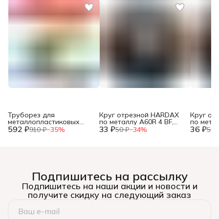
Труборез для
Круг отрезной HARDAX
Круг от
металлопластиковых
по металлу A60R 4 BF,
по метал
592 ₽
труб, до 42мм, (шт.)
33 ₽
125 х 1,2 х 22 мм, (шт.)
36 ₽
125 х 1,0
910 ₽
−
35
%
50 ₽
−
34
%
55 
Подпишитесь на рассылку
Подпишитесь на наши акции и новости и
получите скидку на следующий заказ