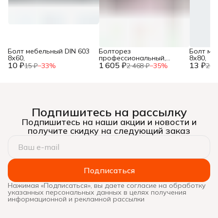
Болт мебельный DIN 603
Болторез
Болт ме
8х60,
профессиональный,
8х80,
10 ₽
1 605 ₽
губки из
13 ₽
15 ₽
−
33
%
2 468 ₽
−
35
%
20 
хромомолибденовой
стали, 600 мм/24”, ЗУБР,
Подпишитесь на рассылку
Подпишитесь на наши акции и новости и
получите скидку на следующий заказ
Подписаться
Нажимая «Подписаться», вы даете согласие на обработку
указанных персональных данных в целях получения
информационной и рекламной рассылки