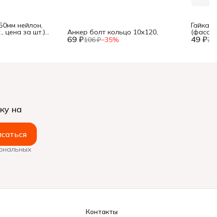
50мм нейлон,
Гайка б
, цена за шт.)
Анкер болт кольцо 10х120,
(фасовк
69 ₽
49 ₽
106 ₽
−
35
%
74
ку на
саться
сональных
Контакты