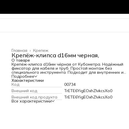
Главная
›
Крепеж
Крепёж-клипса d16мм черная,
О товаре
Крепёж-клипса d16мм чёрная от Кубометра. Надёжный
фиксатор для кабеля и труб. Простой монтаж без
специального инструмента. Подходит для внутренних и
наружных работ. Закажите с доставкой по Владимиру.
Подробнее
Характеристики
Код
00734
Внешний код
TrETE6YigEOxhZIvkcsXo0
Внешний код продукта
TrETE6YigEOxhZIvkcsXo0
Все характеристики