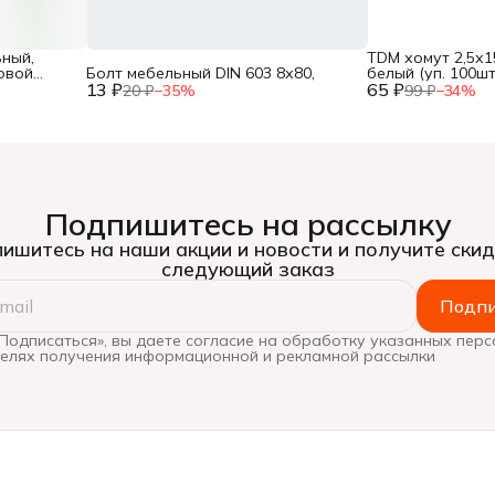
ный,
TDM хомут 2,5х1
овой
Болт мебельный DIN 603 8х80,
белый (уп. 100шт.
13 ₽
65 ₽
SQ0515-0113,
20 ₽
−
35
%
99 ₽
−
34
%
Подпишитесь на рассылку
ишитесь на наши акции и новости и получите скид
следующий заказ
Подпи
Подписаться», вы даете согласие на обработку указанных пер
целях получения информационной и рекламной рассылки