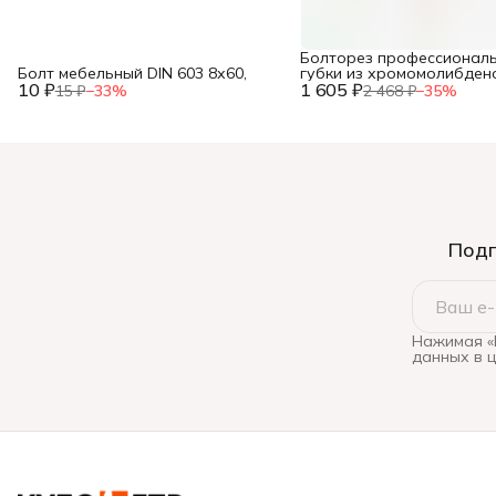
Болторез профессиональ
Болт мебельный DIN 603 8х60,
губки из хромомолибден
10 ₽
1 605 ₽
стали, 600 мм/24”, ЗУБР,
15 ₽
−
33
%
2 468 ₽
−
35
%
Подп
Нажимая «
данных в 