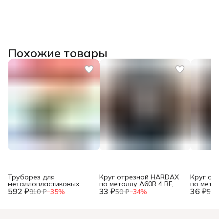
Похожие товары
Труборез для
Круг отрезной HARDAX
Круг от
металлопластиковых
по металлу A60R 4 BF,
по метал
592 ₽
труб, до 42мм, (шт.)
33 ₽
125 х 1,2 х 22 мм, (шт.)
36 ₽
125 х 1,0
910 ₽
−
35
%
50 ₽
−
34
%
55 