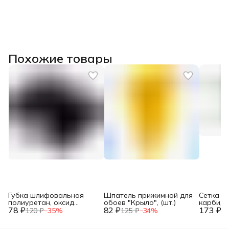
Похожие товары
Губка шлифовальная
Шпатель прижимной для
Сетка а
полиуретан, оксид
обоев "Крыло", (шт.)
карбид 
78 ₽
алюминия, Р80,
82 ₽
173 ₽
стеклово
120 ₽
−
35
%
125 ₽
−
34
%
26
100х70х25мм, (шт.)
115х280м