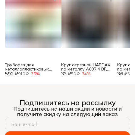
Труборез для
Круг отрезной HARDAX
Круг от
металлопластиковых
по металлу A60R 4 BF,
по метал
592 ₽
труб, до 42мм, (шт.)
33 ₽
125 х 1,2 х 22 мм, (шт.)
36 ₽
125 х 1,0
910 ₽
−
35
%
50 ₽
−
34
%
55 
Подпишитесь на рассылку
Подпишитесь на наши акции и новости и
получите скидку на следующий заказ