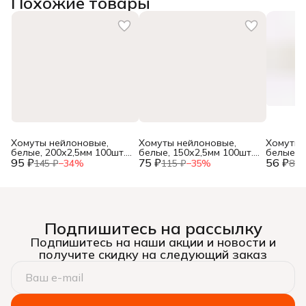
Похожие товары
Хомуты нейлоновые,
Хомуты нейлоновые,
Хомуты 
белые, 200х2,5мм 100шт.,
белые, 150х2,5мм 100шт.,
белые, 1
95 ₽
(уп.)
75 ₽
(уп.)
56 ₽
(уп.)
145 ₽
−
34
%
115 ₽
−
35
%
85 
Подпишитесь на рассылку
Подпишитесь на наши акции и новости и
получите скидку на следующий заказ