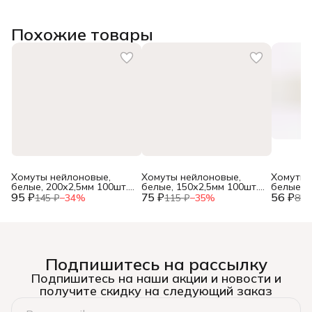
Похожие товары
Хомуты нейлоновые,
Хомуты нейлоновые,
Хомуты 
белые, 200х2,5мм 100шт.,
белые, 150х2,5мм 100шт.,
белые, 1
95 ₽
(уп.)
75 ₽
(уп.)
56 ₽
(уп.)
145 ₽
−
34
%
115 ₽
−
35
%
85 
Подпишитесь на рассылку
Подпишитесь на наши акции и новости и
получите скидку на следующий заказ