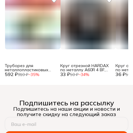
Труборез для
Круг отрезной HARDAX
Круг от
металлопластиковых
по металлу A60R 4 BF,
по метал
592 ₽
труб, до 42мм, (шт.)
33 ₽
125 х 1,2 х 22 мм, (шт.)
36 ₽
125 х 1,0
910 ₽
−
35
%
50 ₽
−
34
%
55 
Подпишитесь на рассылку
Подпишитесь на наши акции и новости и
получите скидку на следующий заказ