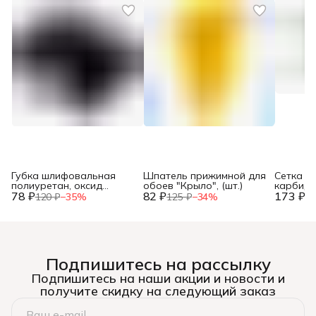
Губка шлифовальная
Шпатель прижимной для
Сетка а
полиуретан, оксид
обоев "Крыло", (шт.)
карбид 
78 ₽
алюминия, Р80,
82 ₽
173 ₽
стеклово
120 ₽
−
35
%
125 ₽
−
34
%
26
100х70х25мм, (шт.)
115х280м
Подпишитесь на рассылку
Подпишитесь на наши акции и новости и
получите скидку на следующий заказ