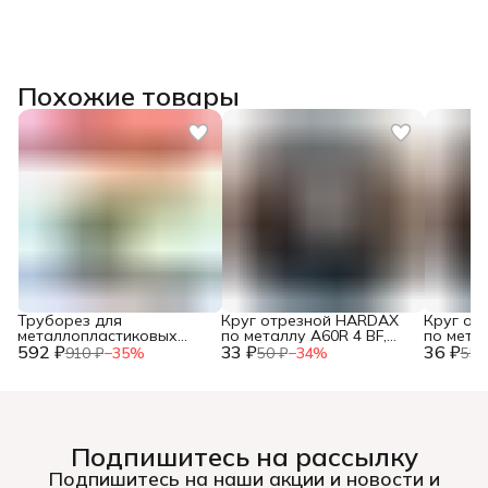
Похожие товары
Труборез для
Круг отрезной HARDAX
Круг от
металлопластиковых
по металлу A60R 4 BF,
по метал
592 ₽
труб, до 42мм, (шт.)
33 ₽
125 х 1,2 х 22 мм, (шт.)
36 ₽
125 х 1,0
910 ₽
−
35
%
50 ₽
−
34
%
55 
Подпишитесь на рассылку
Подпишитесь на наши акции и новости и