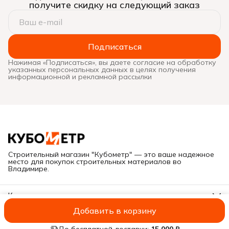
получите скидку на следующий заказ
Подписаться
Нажимая «Подписаться», вы даете согласие на обработку
указанных персональных данных в целях получения
информационной и рекламной рассылки
Строительный магазин "Кубометр" — это ваше надежное
место для покупок строительных материалов во
Владимире.
Контакты
Адрес
Добавить в корзину
Г. Владимир, ул. Куйбышева, дом 28Е
ИП Савельева А.В.
Оплата
Доставка
Правила возврата
Реквиз
Иван
8 (919) 019-11-55