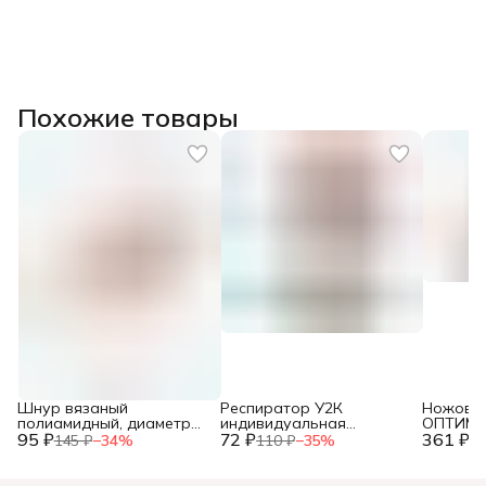
Похожие товары
Шнур вязаный
Респиратор У2К
Ножовка
полиамидный, диаметр
индивидуальная
ОПТИМА,
95 ₽
5мм, длина 20м, (шт.)
72 ₽
упаковка, (шт.)
361 ₽
мм/ 7-8T
145 ₽
−
34
%
110 ₽
−
35
%
55
(шт.)