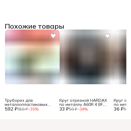
Похожие товары
Труборез для
Круг отрезной HARDAX
Круг от
металлопластиковых
по металлу A60R 4 BF,
по метал
592 ₽
труб, до 42мм, (шт.)
33 ₽
125 х 1,2 х 22 мм, (шт.)
36 ₽
125 х 1,0
910 ₽
−
35
%
50 ₽
−
34
%
55 