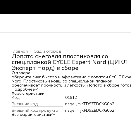
Главная
›
Сад и огород
Лопата снеговая пластиковая со
спец.планкой CYCLE Expert Nord (ЦИКЛ
Эксперт Норд) в сборе,
О товаре
Убирайте снег быстро и эффективно с лопатой CYCLE Expe
Nord. Пластиковый ковш со специальной планкой
обеспечивает прочность и легкость. Лопата в сборе гото
работе. Купить в Кубометр.
Подробнее
Характеристики
Код
01912
Внешний код
nsqeiiJmjKFD9ZEDCKG0o2
Внешний код продукта
nsqeiiJmjKFD9ZEDCKG0o2
Все характеристики