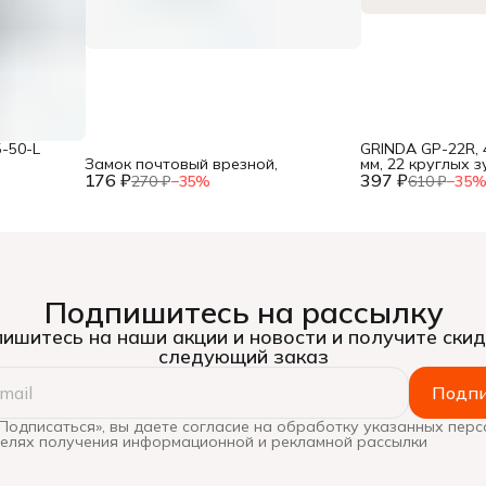
-50-L
GRINDA GP-22R, 
Замок почтовый врезной,
мм, 22 круглых 
176 ₽
397 ₽
рабочая часть, 
270 ₽
−
35
%
610 ₽
−
35
высш,
Подпишитесь на рассылку
ишитесь на наши акции и новости и получите скид
следующий заказ
Подпи
Подписаться», вы даете согласие на обработку указанных пер
целях получения информационной и рекламной рассылки