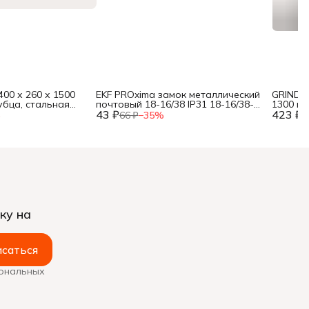
400 х 260 х 1500
EKF PROxima замок металлический
GRINDA
зубца, стальная
почтовый 18-16/38 IP31 18-16/38-
1300 мм
черенок из дерева
43 ₽
ip31,
423 ₽
углерод
%
66 ₽
−
35
%
6
черенок
ку на
саться
сональных