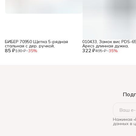
БИБЕР 70950 Щетка 5-рядная
010433, Замок вис PDS-65
стальная с дер. ручкой,
Apecs длинная дужка,
85 ₽
322 ₽
130 ₽
−
35
%
495 ₽
−
35
%
Подп
Нажимая «
данных в 