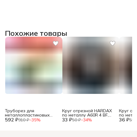
Похожие товары
Труборез для
Круг отрезной HARDAX
Круг от
металлопластиковых
по металлу A60R 4 BF,
по метал
592 ₽
труб, до 42мм, (шт.)
33 ₽
125 х 1,2 х 22 мм, (шт.)
36 ₽
125 х 1,0
910 ₽
−
35
%
50 ₽
−
34
%
55 