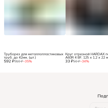
Труборез для металлопластиковых
Круг отрезной HARDAX п
труб, до 42мм, (шт.)
A60R 4 BF, 125 х 1,2 х 22 м
592 ₽
33 ₽
910 ₽
−
35
%
50 ₽
−
34
%
Подп