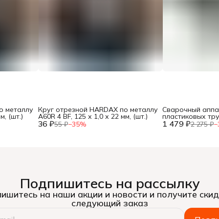
о металлу
Круг отрезной HARDAX по металлу
Сварочный аппа
м, (шт.)
A60R 4 BF, 125 х 1,0 х 22 мм, (шт.)
пластиковых тр
36 ₽
1 479 ₽
600Вт, насадки 20
55 ₽
−
35
%
2 275 ₽
−
кейс, (шт.)
Подпишитесь на рассылку
ишитесь на наши акции и новости и получите скид
следующий заказ