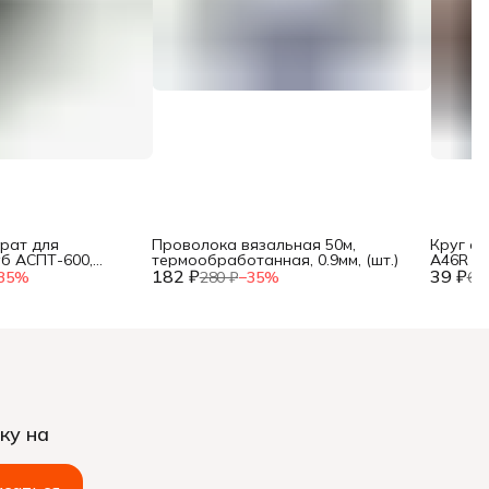
рат для
Проволока вязальная 50м,
Круг о
уб АСПТ-600,
термообработанная, 0.9мм, (шт.)
A46R 4 B
, 25, 32 мм, мет.
182 ₽
39 ₽
35
%
280 ₽
−
35
%
60
ку на