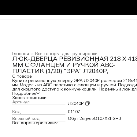
Главная
›
Все товары, для группировки
ЛЮК-ДВЕРЦА РЕВИЗИОННАЯ 218 Х 41
ММ С ФЛАНЦЕМ И РУЧКОЙ ABC-
ПЛАСТИК (1/20) "ЭРА" Л2040Р,
О товаре
Купите ревизионную дверцу ЭРА Л2040Р размером 218х4
мм. Модель из ABC-пластика с фланцем и ручкой. Подходи
для скрытого доступа к коммуникациям. Надежный люк дл
санузла. В наличии в Кубометре.
Подробнее
Характеристики
Артикул
Л2040Р
Код
01107
Внешний код
OGjn-2erjveeO107XZhGH3
Все характеристики