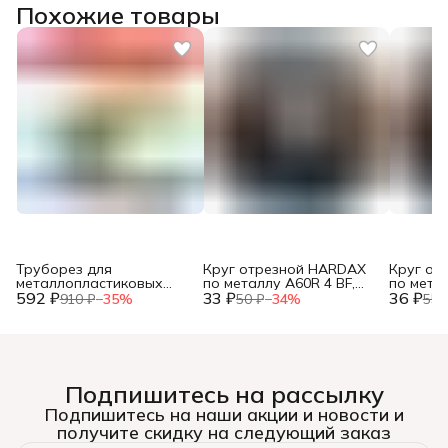
Похожие товары
Труборез для
Круг отрезной HARDAX
Круг от
металлопластиковых
по металлу A60R 4 BF,
по метал
592 ₽
труб, до 42мм, (шт.)
33 ₽
125 х 1,2 х 22 мм, (шт.)
36 ₽
125 х 1,0
910 ₽
−
35
%
50 ₽
−
34
%
55 
Подпишитесь на рассылку
Подпишитесь на наши акции и новости и
получите скидку на следующий заказ