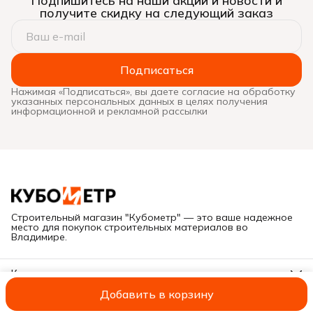
Подпишитесь на наши акции и новости и
получите скидку на следующий заказ
Подписаться
Нажимая «Подписаться», вы даете согласие на обработку
указанных персональных данных в целях получения
информационной и рекламной рассылки
Строительный магазин "Кубометр" — это ваше надежное
место для покупок строительных материалов во
Владимире.
Контакты
Адрес
Добавить в корзину
Г. Владимир, ул. Куйбышева, дом 28Е
ИП Савельева А.В.
Оплата
Доставка
Правила возврата
Реквиз
Иван