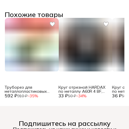
Похожие товары
Труборез для
Круг отрезной HARDAX
Круг от
металлопластиковых
по металлу A60R 4 BF,
по метал
592 ₽
труб, до 42мм, (шт.)
33 ₽
125 х 1,2 х 22 мм, (шт.)
36 ₽
125 х 1,0
910 ₽
−
35
%
50 ₽
−
34
%
55 
Подпишитесь на рассылку