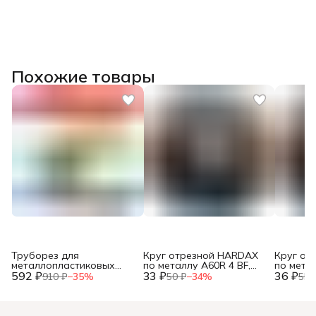
Похожие товары
Труборез для
Круг отрезной HARDAX
Круг от
металлопластиковых
по металлу A60R 4 BF,
по метал
592 ₽
труб, до 42мм, (шт.)
33 ₽
125 х 1,2 х 22 мм, (шт.)
36 ₽
125 х 1,0
910 ₽
−
35
%
50 ₽
−
34
%
55 