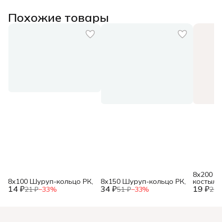
Похожие товары
8х200 Ш
8х100 Шуруп-кольцо РК,
8х150 Шуруп-кольцо РК,
костыль 
14 ₽
34 ₽
19 ₽
21 ₽
−
33
%
51 ₽
−
33
%
28 