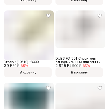
DUB6-FD-301 Смеситель
Уголок (10*10) *3000
однорычажный для ванны (
39 ₽
2 925 ₽
картридж Ø 35 мм)
60 ₽
−
35
%
4 500 ₽
−
35
%
(ЧЕРНЫЙ МАТОВЫЙ)(12)
В корзину
В корзину