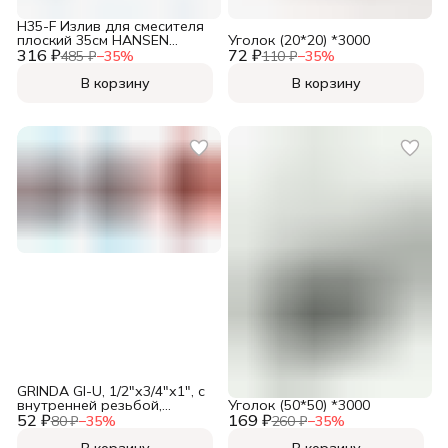
H35-F Излив для смесителя
плоский 35см HANSEN
Уголок (20*20) *3000
316 ₽
(90/1шт),
72 ₽
485 ₽
−
35
%
110 ₽
−
35
%
В корзину
В корзину
GRINDA GI-U, 1/2"х3/4"х1", с
внутренней резьбой,
Уголок (50*50) *3000
52 ₽
универсальный, штуцерный
169 ₽
80 ₽
−
35
%
260 ₽
−
35
%
адаптер (8-426307),
В корзину
В корзину