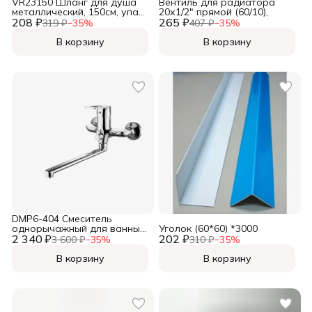
VR23150 Шланг для душа
Вентиль для радиатора
металлический, 150см, упак.
20х1/2" прямой (60/10),
208 ₽
блистер ТМ "VIEIR" (50/1шт),
265 ₽
319 ₽
−
35
%
407 ₽
−
35
%
В корзину
В корзину
DMP6-404 Смеситель
однорычажный для ванны
Уголок (60*60) *3000
2 340 ₽
(картридж Ø 40 мм)(12),
202 ₽
3 600 ₽
−
35
%
310 ₽
−
35
%
В корзину
В корзину