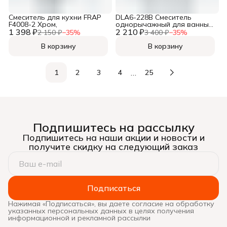
Смеситель для кухни FRAP
DLA6-228B Смеситель
F4008-2 Хром,
однорычажный для ванны с
1 398 ₽
2 210 ₽
изливом 30см (картридж 0
2 150 ₽
−
35
%
3 400 ₽
−
35
%
40 мм)(12) (голубая ручка),
В корзину
В корзину
…
1
2
3
4
25
Подпишитесь на рассылку
Подпишитесь на наши акции и новости и
получите скидку на следующий заказ
Подписаться
Нажимая «Подписаться», вы даете согласие на обработку
указанных персональных данных в целях получения
информационной и рекламной рассылки