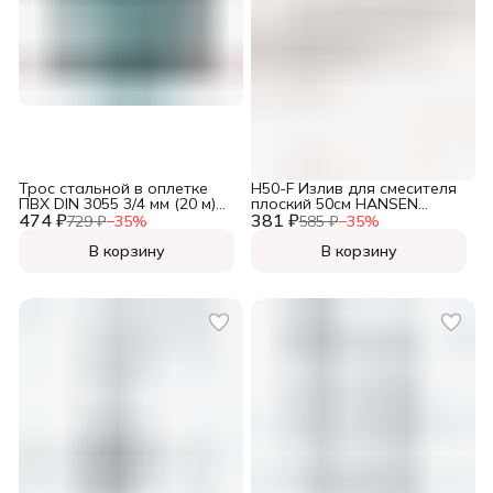
Трос стальной в оплетке
H50-F Излив для смесителя
ПВХ DIN 3055 3/4 мм (20 м)
плоский 50см HANSEN
474 ₽
Фасовка
381 ₽
(90/1шт), h50f
729 ₽
−
35
%
585 ₽
−
35
%
В корзину
В корзину