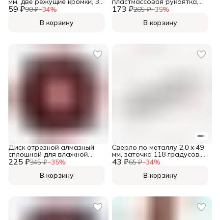
мм, две режущие кромки, 3-
пластмассовая рукоятка,
59 ₽
гранный хвостовикк, (шт.)
173 ₽
№1, 150мм, (шт.)
90 ₽
−
34
%
265 ₽
−
35
%
В корзину
В корзину
Диск отрезной алмазный
Сверло по металлу 2,0 x 49
сплошной для влажной
мм, заточка 118 градусов,
225 ₽
резки, 125х22,2мм, (шт.)
43 ₽
HSS, 2 шт., (уп.)
345 ₽
−
35
%
65 ₽
−
34
%
В корзину
В корзину