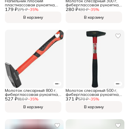
Напильник плоский
Молоток слесарный 300 г,
пластмассовая рукоятка,
фиберглассовая рукоятка,
179 ₽
№2, 150мм, (шт.)
280 ₽
(шт.)
275 ₽
−
35
%
430 ₽
−
35
%
В корзину
В корзину
Молоток слесарный 800 г,
Молоток слесарный 500 г,
фиберглассовая рукоятка,
фиберглассовая рукоятка,
527 ₽
(шт.)
371 ₽
(шт.)
810 ₽
−
35
%
570 ₽
−
35
%
В корзину
В корзину