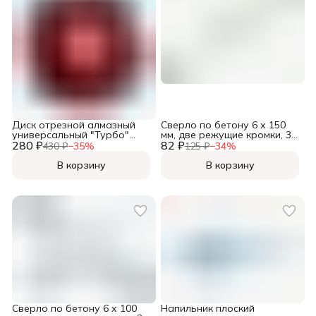
Диск отрезной алмазный
Сверло по бетону 6 х 150
универсальный "Турбо"
мм, две режущие кромки, 3-
280 ₽
волнистый профиль,
82 ₽
гранный хвостовик,
430 ₽
−
35
%
125 ₽
−
34
%
125х22,2мм, (шт.)
оксидированное, (шт.)
В корзину
В корзину
Сверло по бетону 6 х 100
Напильник плоский