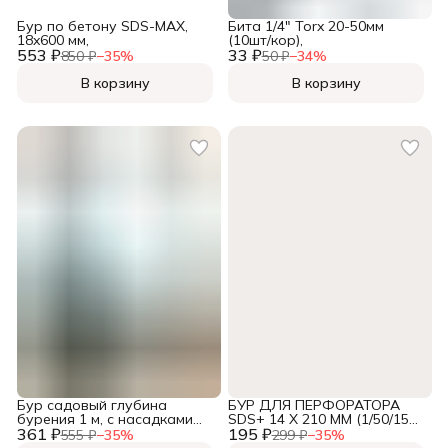
Бур по бетону SDS-MAX,
Бита 1/4" Torx 20-50мм
18x600 мм,
(10шт/кор),
553 ₽
33 ₽
850 ₽
−
35
%
50 ₽
−
34
%
В корзину
В корзину
Бур садовый глубина
БУР ДЛЯ ПЕРФОРАТОРА
бурения 1 м, с насадками
SDS+ 14 Х 210 ММ (1/50/150)
361 ₽
150, 200 мм,
195 ₽
"КЕДР" 027-0214210,
555 ₽
−
35
%
299 ₽
−
35
%