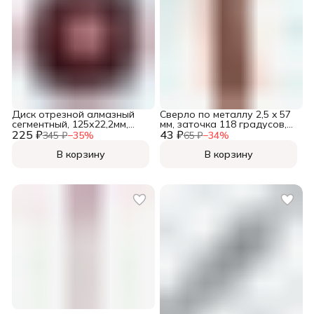
Диск отрезной алмазный
Сверло по металлу 2,5 x 57
сегментный, 125х22,2мм,
мм, заточка 118 градусов,
225 ₽
(шт.)
43 ₽
HSS, 2 шт., (уп.)
345 ₽
−
35
%
65 ₽
−
34
%
В корзину
В корзину