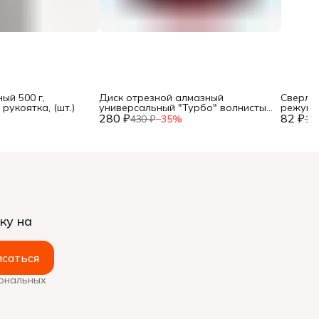
ый 500 г,
Диск отрезной алмазный
Сверло 
рукоятка, (шт.)
универсальный "Турбо" волнистый
режущи
280 ₽
профиль, 125х22,2мм, (шт.)
82 ₽
хвостов
%
430 ₽
−
35
%
12
ку на
саться
сональных