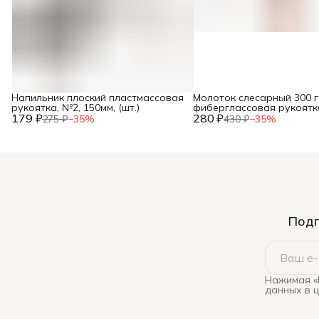
Напильник плоский пластмассовая
Молоток слесарный 300 г
рукоятка, №2, 150мм, (шт.)
фиберглассовая рукоятка,
179 ₽
280 ₽
275 ₽
−
35
%
430 ₽
−
35
%
Подп
Нажимая «
данных в 