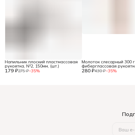
Напильник плоский пластмассовая
Молоток слесарный 300 г
рукоятка, №2, 150мм, (шт.)
фиберглассовая рукоятка,
179 ₽
280 ₽
275 ₽
−
35
%
430 ₽
−
35
%
Подп