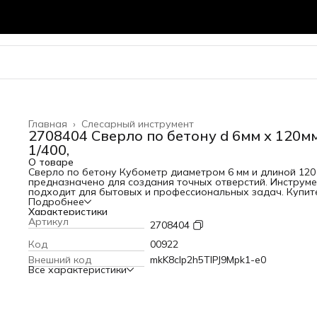
Главная
›
Слесарный инструмент
2708404 Сверло по бетону d 6мм х 120м
1/400,
О товаре
Сверло по бетону Кубометр диаметром 6 мм и длиной 120
предназначено для создания точных отверстий. Инструме
подходит для бытовых и профессиональных задач. Купит
сверло по бетону в интернет-магазине Кубометр во
Подробнее
Владимире.
Характеристики
Артикул
2708404
Код
00922
Внешний код
mkK8cIp2h5TIPJ9Mpk1-e0
Все характеристики