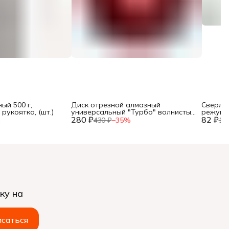
ый 500 г,
Диск отрезной алмазный
Сверло 
рукоятка, (шт.)
универсальный "Турбо" волнистый
режущи
280 ₽
профиль, 125х22,2мм, (шт.)
82 ₽
хвостов
%
430 ₽
−
35
%
12
ку на
саться