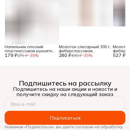
Напильник плоский
Молоток слесарный 300 г,
Молоток
пластмассовая рукоятка,
фиберглассовая
фибергл
179 ₽
№2, 150мм, (шт.)
280 ₽
рукоятка, (шт.)
527 ₽
рукоятка
275 ₽
−
35
%
430 ₽
−
35
%
81
Подпишитесь на рассылку
Подпишитесь на наши акции и новости и
получите скидку на следующий заказ
Подписаться
Нажимая «Подписаться», вы даете согласие на обработку