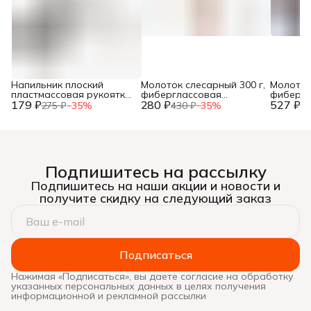
Напильник плоский
Молоток слесарный 300 г,
Молоток
пластмассовая рукоятка,
фиберглассовая
фибергл
179 ₽
№2, 150мм, (шт.)
280 ₽
рукоятка, (шт.)
527 ₽
рукоятка
275 ₽
−
35
%
430 ₽
−
35
%
81
Подпишитесь на рассылку
Подпишитесь на наши акции и новости и
получите скидку на следующий заказ
Подписаться
Нажимая «Подписаться», вы даете согласие на обработку
указанных персональных данных в целях получения
информационной и рекламной рассылки