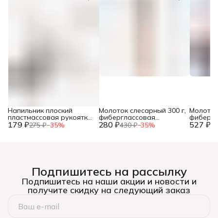
Напильник плоский
Молоток слесарный 300 г,
Молоток
пластмассовая рукоятка,
фиберглассовая
фибергл
179 ₽
№2, 150мм, (шт.)
280 ₽
рукоятка, (шт.)
527 ₽
рукоятка
275 ₽
−
35
%
430 ₽
−
35
%
81
Подпишитесь на рассылку
Подпишитесь на наши акции и новости и
получите скидку на следующий заказ