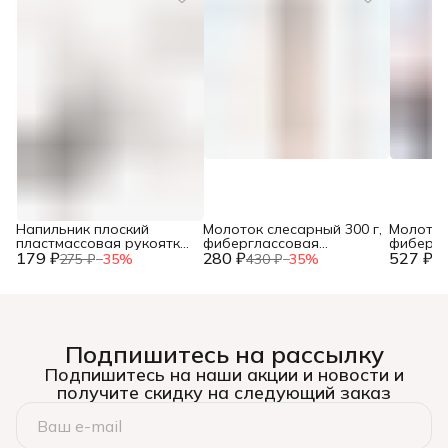
Напильник плоский
Молоток слесарный 300 г,
Молоток
пластмассовая рукоятка,
фиберглассовая
фибергл
179 ₽
№2, 150мм, (шт.)
280 ₽
рукоятка, (шт.)
527 ₽
рукоятка
275 ₽
−
35
%
430 ₽
−
35
%
81
Подпишитесь на рассылку
Подпишитесь на наши акции и новости и
получите скидку на следующий заказ