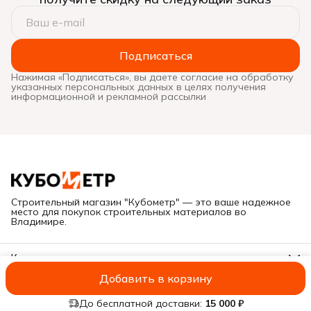
Подписаться
Нажимая «Подписаться», вы даете согласие на обработку
указанных персональных данных в целях получения
информационной и рекламной рассылки
Строительный магазин "Кубометр" — это ваше надежное
место для покупок строительных материалов во
Владимире.
Контакты
Адрес
Добавить в корзину
Г. Владимир, ул. Куйбышева, дом 28Е
ИП Савельева А.В.
Оплата
Доставка
Правила возврата
Реквиз
Иван
8 (919) 019-11-55
До бесплатной доставки:
15 000 ₽