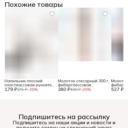
Похожие товары
Напильник плоский
Молоток слесарный 300 г,
Молоток
пластмассовая рукоятка,
фиберглассовая
фибергл
179 ₽
№2, 150мм, (шт.)
280 ₽
рукоятка, (шт.)
527 ₽
рукоятка
275 ₽
−
35
%
430 ₽
−
35
%
81
Подпишитесь на рассылку
Подпишитесь на наши акции и новости и
получите скидку на следующий заказ