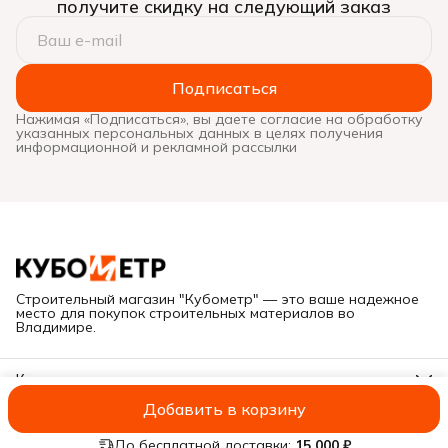
получите скидку на следующий заказ
Подписаться
Нажимая «Подписаться», вы даете согласие на обработку
указанных персональных данных в целях получения
информационной и рекламной рассылки
Строительный магазин "Кубометр" — это ваше надежное
место для покупок строительных материалов во
Владимире.
Контакты
Адрес
Добавить в корзину
Г. Владимир, ул. Куйбышева, дом 28Е
ИП Савельева А.В.
Оплата
Доставка
Правила возврата
Реквиз
Иван
8 (919) 019-11-55
До бесплатной доставки:
15 000 ₽