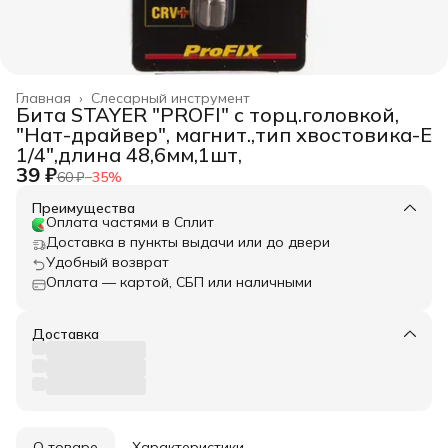
Главная
›
Слесарный инструмент
Бита STAYER "PROFI" с торц.головкой,
"Нат-драйвер", магнит.,тип хвостовика-E
1/4",длина 48,6мм,1шт,
39 ₽
60 ₽
−
35
%
Преимущества
Оплата частями в Сплит
Доставка в пункты выдачи или до двери
Удобный возврат
Оплата — картой, СБП или наличными
Доставка
О товаре
Характеристики