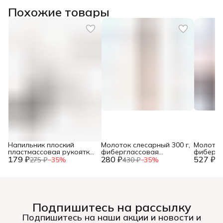
Похожие товары
Напильник плоский
Молоток слесарный 300 г,
Молоток
пластмассовая рукоятка,
фиберглассовая
фибергл
179 ₽
№2, 150мм, (шт.)
280 ₽
рукоятка, (шт.)
527 ₽
рукоятка
275 ₽
−
35
%
430 ₽
−
35
%
81
Подпишитесь на рассылку
Подпишитесь на наши акции и новости и