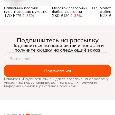
Напильник плоский
Молоток слесарный 300 г,
Молоток
пластмассовая рукоятка,
фиберглассовая
фибергл
179 ₽
№2, 150мм, (шт.)
280 ₽
рукоятка, (шт.)
527 ₽
рукоятка
275 ₽
−
35
%
430 ₽
−
35
%
81
Подпишитесь на рассылку
Подпишитесь на наши акции и новости и
получите скидку на следующий заказ
Подписаться
Нажимая «Подписаться», вы даете согласие на обработку
указанных персональных данных в целях получения
информационной и рекламной рассылки