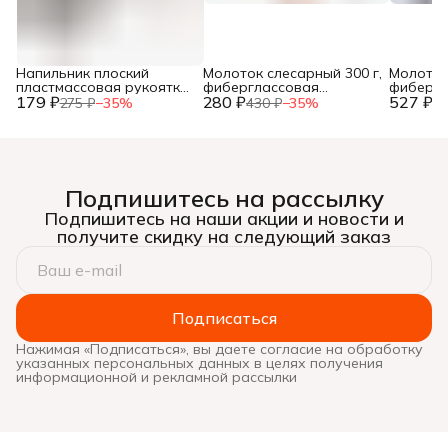
Напильник плоский
Молоток слесарный 300 г,
Молоток
пластмассовая рукоятка,
фиберглассовая
фибергл
179 ₽
№2, 150мм, (шт.)
280 ₽
рукоятка, (шт.)
527 ₽
рукоятка
275 ₽
−
35
%
430 ₽
−
35
%
81
Подпишитесь на рассылку
Подпишитесь на наши акции и новости и
получите скидку на следующий заказ
Подписаться
Нажимая «Подписаться», вы даете согласие на обработку
указанных персональных данных в целях получения
информационной и рекламной рассылки