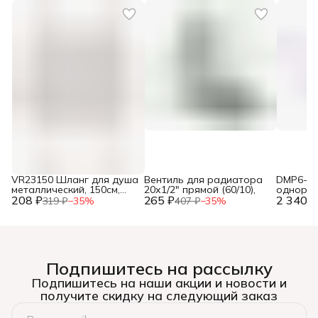
VR23150 Шланг для душа
Вентиль для радиатора
DMP6-40
металлический, 150см,
20х1/2" прямой (60/10),
одноры
208 ₽
упак. блистер ТМ "VIEIR"
265 ₽
2 340 ₽
ванны (
319 ₽
−
35
%
407 ₽
−
35
%
(50/1шт),
мм)(12),
Подпишитесь на рассылку
Подпишитесь на наши акции и новости и
получите скидку на следующий заказ