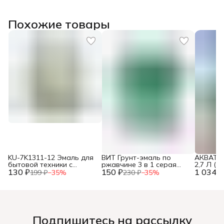
Похожие товары
KU-7K1311-12 Эмаль для
ВИТ Грунт-эмаль по
АКВАТЕК
бытовой техники с
ржавчине 3 в 1 серая
2,7 Л (1
130 ₽
КИСТОЧКОЙ 15мл,
150 ₽
ГРАФИТОВЫЙ color 0,4 кг.
1 034 ₽
199 ₽
−
35
%
230 ₽
−
35
%
(14),
Подпишитесь на рассылку