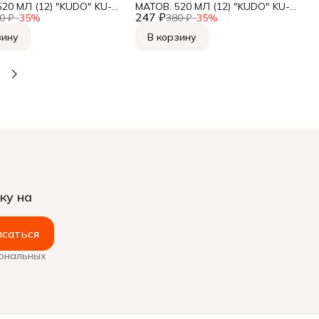
20 МЛ (12) "KUDO" KU-
МАТОВ. 520 МЛ (12) "KUDO" KU-
247 ₽
1101,
0 ₽
−
35
%
380 ₽
−
35
%
зину
В корзину
ку на
саться
сональных