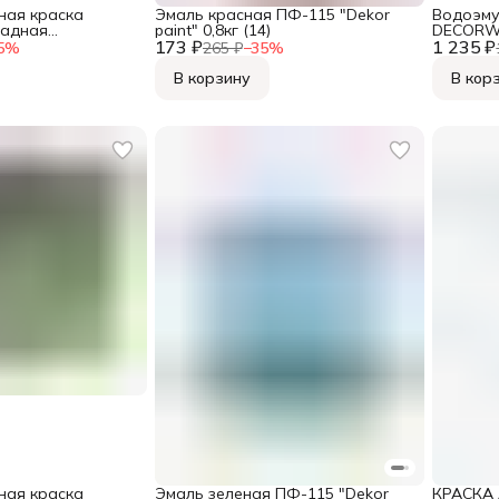
ная краска
Эмаль красная ПФ-115 "Dekor
Водоэму
адная
paint" 0,8кг (14)
DECORW
173 ₽
1 235 ₽
супербе
5
%
265 ₽
−
35
%
В корзину
В кор
ная краска
Эмаль зеленая ПФ-115 "Dekor
КРАСКА