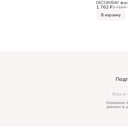
DECORWAY фас
1 762 ₽
супербелая 13к
2 710 ₽
В корзину
Подп
Нажимая «
данных в 