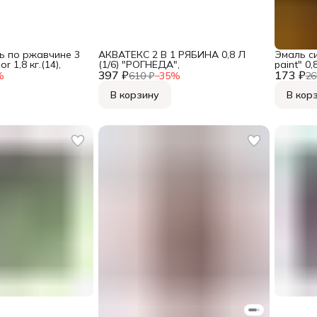
ь по ржавчине 3
АКВАТЕКС 2 В 1 РЯБИНА 0,8 Л
Эмаль с
r 1,8 кг.(14),
(1/6) "РОГНЕДА",
paint" 0,
397 ₽
173 ₽
%
610 ₽
−
35
%
26
В корзину
В кор