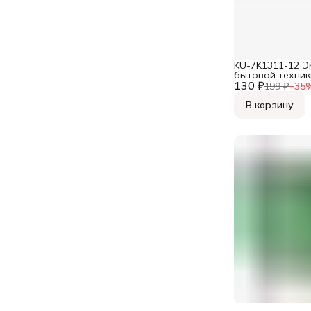
KU-7K1311-12 Э
бытовой техни
130 ₽
15мл,
199 ₽
−
35
В корзину