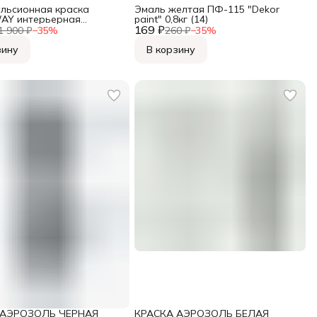
льсионная краска
Эмаль желтая ПФ-115 "Dekor
AY интерьерная
paint" 0,8кг (14)
лая 13кг
169 ₽
1 900 ₽
−
35
%
260 ₽
−
35
%
зину
В корзину
 АЭРОЗОЛЬ ЧЕРНАЯ
КРАСКА АЭРОЗОЛЬ БЕЛАЯ