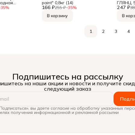
адная
paint" 0,8кг (14)
ГЛЯНЦ. 5
г
166 ₽
247 ₽
1002,
−
35
%
255 ₽
−
35
%
38
В корзину
В кор
1
2
3
4
Подпишитесь на рассылку
ишитесь на наши акции и новости и получите скид
следующий заказ
Подпи
Подписаться», вы даете согласие на обработку указанных пер
целях получения информационной и рекламной рассылки