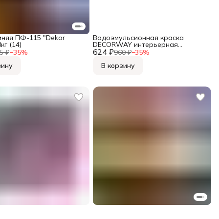
иняя ПФ-115 "Dekor
Водоэмульсионная краска
8кг (14)
DECORWAY интерьерная
624 ₽
супербелая 6кг
5 ₽
−
35
%
960 ₽
−
35
%
зину
В корзину