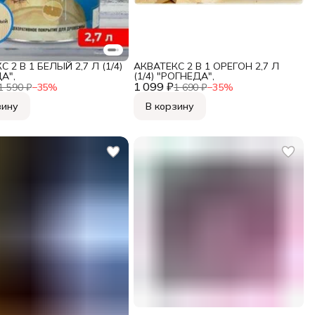
 2 В 1 БЕЛЫЙ 2,7 Л (1/4)
АКВАТЕКС 2 В 1 ОРЕГОН 2,7 Л
А",
(1/4) "РОГНЕДА",
1 099 ₽
1 590 ₽
−
35
%
1 690 ₽
−
35
%
зину
В корзину