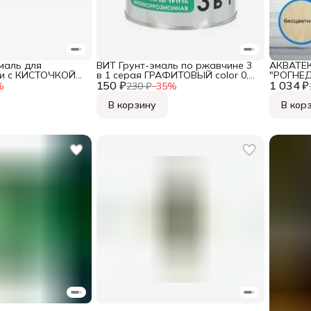
маль для
ВИТ Грунт-эмаль по ржавчине 3
АКВАТЕКС
ки с КИСТОЧКОЙ
в 1 серая ГРАФИТОВЫЙ color 0,4
"РОГНЕД
150 ₽
кг.(14),
1 034 ₽
%
230 ₽
−
35
%
В корзину
В кор