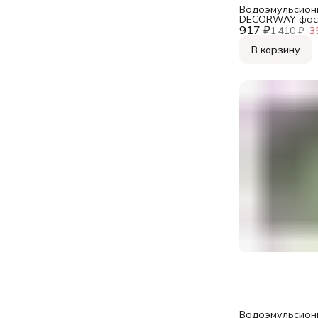
Водоэмульсион
DECORWAY фас
917 ₽
супербелая 6кг
1 410 ₽
−
3
В корзину
Водоэмульсион