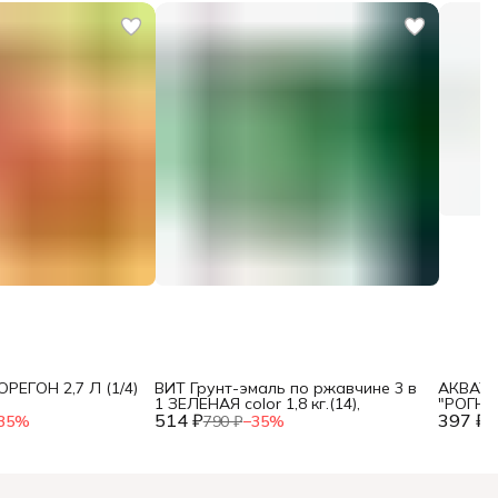
ОРЕГОН 2,7 Л (1/4)
ВИТ Грунт-эмаль по ржавчине 3 в
АКВАТЕК
1 ЗЕЛЕНАЯ color 1,8 кг.(14),
"РОГНЕ
514 ₽
397 ₽
35
%
790 ₽
−
35
%
6