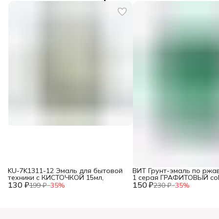
KU-7K1311-12 Эмаль для бытовой
ВИТ Грунт-эмаль по ржав
техники с КИСТОЧКОЙ 15мл,
1 серая ГРАФИТОВЫЙ color
130 ₽
150 ₽
(14),
199 ₽
−
35
%
230 ₽
−
35
%