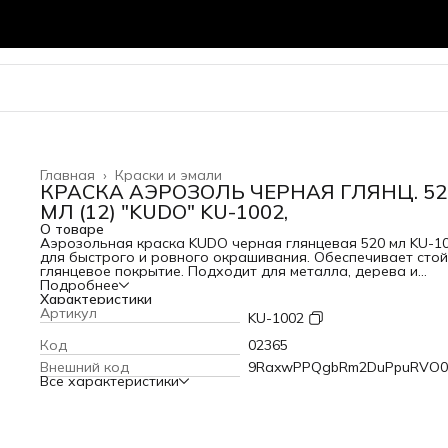
Главная
›
Краски и эмали
КРАСКА АЭРОЗОЛЬ ЧЕРНАЯ ГЛЯНЦ. 52
МЛ (12) "KUDO" KU-1002,
О товаре
Аэрозольная краска KUDO черная глянцевая 520 мл KU-1
для быстрого и ровного окрашивания. Обеспечивает сто
глянцевое покрытие. Подходит для металла, дерева и
пластика. Удобный баллончик без кисти и валика.
Подробнее
Характеристики
Артикул
KU-1002
Код
02365
Внешний код
9RaxwPPQgbRm2DuPpuRVO0
Все характеристики